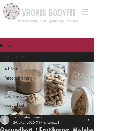
VRONIS BODYFIT
Personaltraining - Kurse - Sporttherapie - Massagen
Beitrag
All Posts
All Posts
Personaltraining
Kurse
Sporttherapie
Gesundheit
Ernährung
veronikabuchmann
24. Mai 2025
3 Min. Lesezeit
Fitnessmythen
Gesundheit / Ernährung: Welche