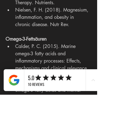
Therapy. Nutrients.
Nielsen, F. H. (2018). Magnesium, 
inflammation, and obesity in 
chronic disease. Nutr Rev.
Omega-3-Fettsäuren
Calder, P. C. (2015). Marine 
omega-3 fatty acids and 
inflammatory processes: Effects, 
mechanisms and clinical relevance. 
Biochim Biophys Acta.
Håvard Bentsen (2017). Dietary 
omega-3 fatty acids and mental 
health in women. Women’s Health.
Protein-Supplementierung
Phillips, S. M. (2016). Nutritional 
supplements in support of resistance 
exercise to counter age-related 