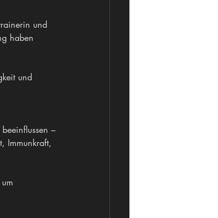
trainerin und 
ung haben 
gkeit und 
beeinflussen – 
t, Immunkraft, 
n um 