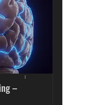
ing –