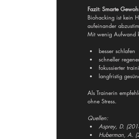
Fazit: Smarte Gewohnh
Biohacking ist kein H
aufeinander abzusti
Mit wenig Aufwand k
besser schlafen
schneller regene
fokussierter train
langfristig gesü
Als Trainerin empfehl
ohne Stress.
Quellen:
Asprey, D. (2014
Huberman, A. (2