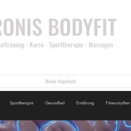
ONIS BODYFIT
altraining - Kurse - Sporttherapie - Massagen
Meine Angebote
Sporttherapie
Gesundheit
Ernährung
Fitnessmythen