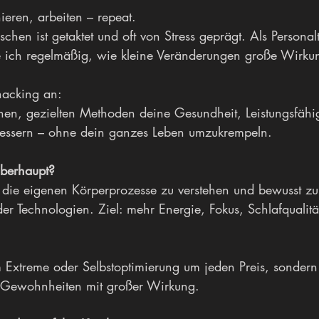
nieren, arbeiten – repeat.
schen ist getaktet und oft von Stress geprägt. Als Personal
he ich regelmäßig, wie kleine Veränderungen große Wirk
hacking an:
chen, gezielten Methoden deine Gesundheit, Leistungsfähi
bessern – ohne dein ganzes Leben umzukrempeln.
überhaupt?
 die eigenen Körperprozesse zu verstehen und bewusst zu 
der Technologien. Ziel: mehr Energie, Fokus, Schlafqualitä
m Extreme oder Selbstoptimierung um jeden Preis, sonder
i-Gewohnheiten mit großer Wirkung.