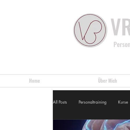
VR
Person
Home
Über Mich
All Posts
Personaltraining
Kurse