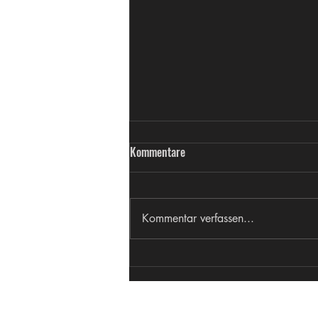
Kommentare
Kommentar verfassen...
Female Biohacking: Optimierung
ohne Selbstoptimierungswahn