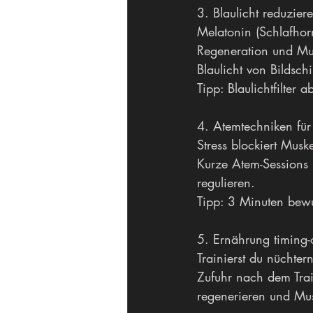
3. Blaulicht reduzie
Melatonin (Schlafhorm
Regeneration und Mu
Blaulicht von Bildsc
Tipp: Blaulichtfilter 
4. Atemtechniken für
Stress blockiert Mus
Kurze Atem-Sessions 
regulieren.
Tipp: 3 Minuten bew
5. Ernährung timing-o
Trainierst du nüchter
Zufuhr nach dem Tra
regenerieren und Mu